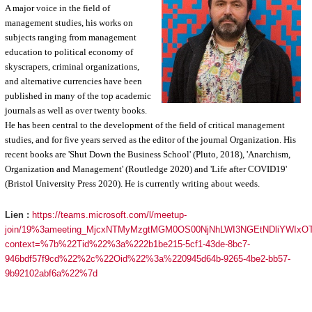
A major voice in the field of
management studies, his works on
subjects ranging from management
education to political economy of
skyscrapers, criminal organizations,
and alternative currencies have been
published in many of the top academic
journals as well as over twenty books.
He has been central to the development of the field of critical management
studies, and for five years served as the editor of the journal Organization. His
recent books are 'Shut Down the Business School' (Pluto, 2018), 'Anarchism,
Organization and Management' (Routledge 2020) and 'Life after COVID19'
(Bristol University Press 2020).
He is currently writing about weeds.
Lien :
https://teams.microsoft.com/l/meetup-
join/19%3ameeting_MjcxNTMyMzgtMGM0OS00NjNhLWI3NGEtNDliYWIxOTN
context=%7b%22Tid%22%3a%222b1be215-5cf1-43de-8bc7-
946bdf57f9cd%22%2c%22Oid%22%3a%220945d64b-9265-4be2-bb57-
9b92102abf6a%22%7d