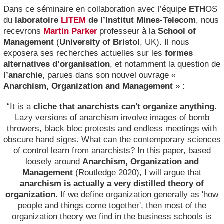
Dans ce séminaire en collaboration avec l’équipe
ETH
OS
du
laboratoire
LITEM
de l’Institut Mines-Telecom
, nous
recevrons
Martin Parker
professeur à la
School of
Management
(
University of Bristol
, UK). Il nous
exposera ses recherches actuelles sur les
formes
alternatives d’organisation
, et notamment la question de
l’anarchie
, parues dans son nouvel ouvrage «
Anarchism, Organization and Management
» :
“It is a
cliche that anarchists can't organize anything.
Lazy versions of anarchism involve images of bomb
throwers, black bloc protests and endless meetings with
obscure hand signs. What can the contemporary sciences
of control learn from anarchists? In this paper, based
loosely around
Anarchism, Organization and
Management
(Routledge 2020), I will argue that
anarchism is actually a very distilled theory of
organization
. If we define organization generally as 'how
people and things come together', then most of the
organization theory we find in the business schools is