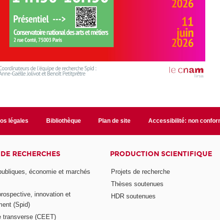
fos légales
Bibliothèque
Plan de site
Accessibilité: non confo
 DE RECHERCHES
PRODUCTION SCIENTIFIQUE
 publiques, économie et marchés
Projets de recherche
Thèses soutenues
prospective, innovation et
HDR soutenues
ent (Spid)
 transverse (CEET)