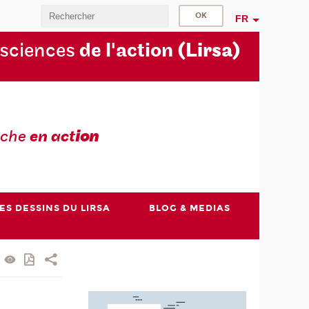
FR
 sciences
de l'action
(Lirsa)
rche
en act
ion
ES DESSINS DU LIRSA
BLOG & MEDIAS