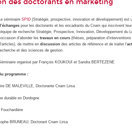
on des doctorants en marketing
Le séminaire
SPID
(Stratégie, prospective, innovation et développement) est
d’échanges
pour les doctorants et les encadrants du Cnam qui inscrivent leu
l’équipe de recherche Stratégie, Prospective, Innovation, Développement du Lir
l’occasion d’aborder les
travaux en cours
(thèses, préparation d’interventions
d’articles), de mettre en
discussion
des articles de référence et de traiter l’
ac
recherche et des sciences de gestion.
Séminaire organisé par François KOUKOUI et Sandra BERTEZENE
Au programme :
oire DE MALEVILLE, Doctorante Cnam Lirsa
e durable en Dordogne
Fouchardière
stophe BRUNEAU, Doctorant Cnam Lirsa