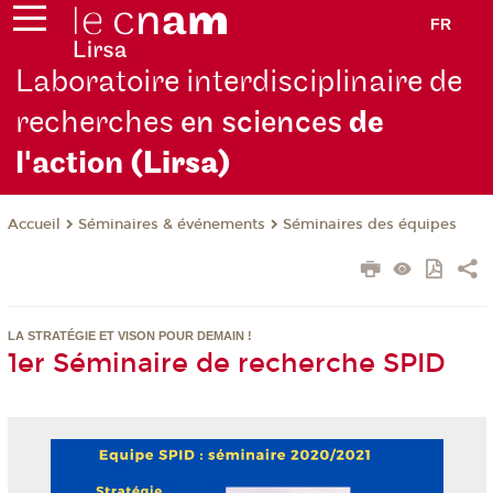
FR
Laboratoire interdisciplinaire de
recherches
en sciences
de
l'action
(Lirsa)
Séminaires & événements
Séminaires des équipes
Accueil
LA STRATÉGIE ET VISON POUR DEMAIN !
1er Séminaire de recherche SPID