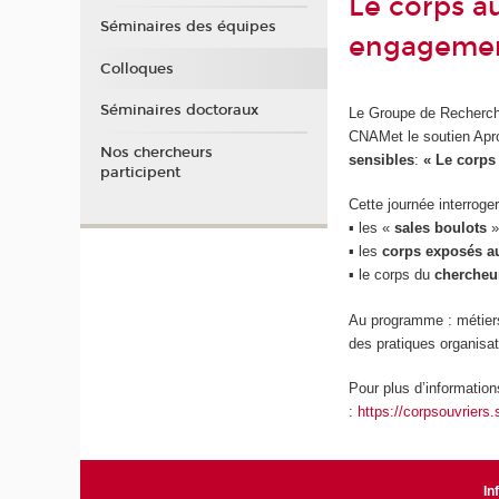
Le corps au
Séminaires des équipes
engageme
Colloques
Séminaires doctoraux
Le Groupe de Recherch
CNAMet le soutien Apro
Nos chercheurs
sensibles
:
« Le corps 
participent
Cette journée interroge
▪️ les «
sales boulots
»
▪️ les
corps exposés au
▪️ le corps du
chercheur
Au programme : métiers
des pratiques organisa
Pour plus d’information
:
https://corpsouvriers
In