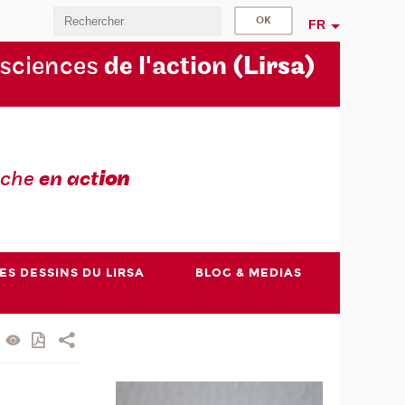
FR
 sciences
de l'action
(Lirsa)
rche
en act
ion
ES DESSINS DU LIRSA
BLOG & MEDIAS