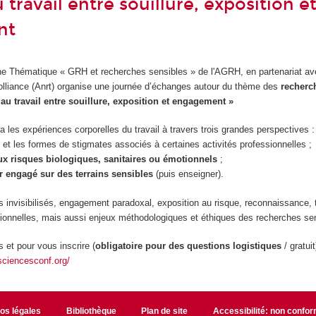
 travail entre souillure, exposition e
nt
e Thématique « GRH et recherches sensibles » de l'AGRH, en partenariat av
lliance (Anrt) organise une journée d’échanges autour du thème des
recherc
au travail entre souillure, exposition et engagement »
ra les expériences corporelles du travail à travers trois grandes perspectives :
 et les formes de stigmates associés à certaines activités professionnelles ;
x risques biologiques, sanitaires ou émotionnels
;
 engagé sur des terrains sensibles
(puis enseigner).
 invisibilisés, engagement paradoxal, exposition au risque, reconnaissance, 
tionnelles, mais aussi enjeux méthodologiques et éthiques des recherches se
s et pour vous inscrire (
obligatoire pour des questions logistiques
/ gratuit
.sciencesconf.org/
fos légales
Bibliothèque
Plan de site
Accessibilité: non confo