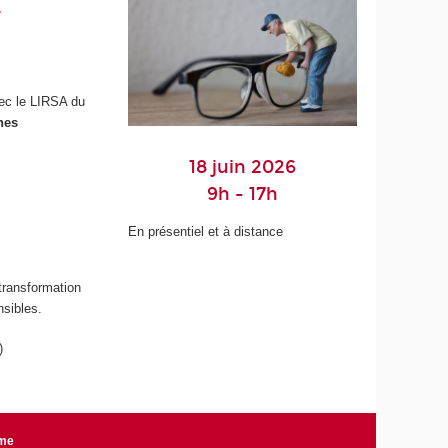
t
ec le LIRSA du
hes
18 juin 2026
9h - 17h
En présentiel et à distance
transformation
nsibles.
)
rme