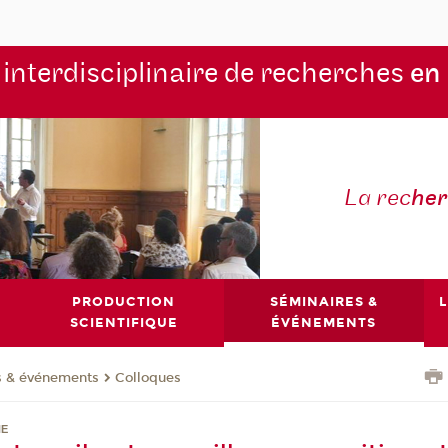
 interdisciplinaire de recherches
en
La rec
he
PRODUCTION
SÉMINAIRES &
L
SCIENTIFIQUE
ÉVÉNEMENTS
s & événements
Colloques
HE