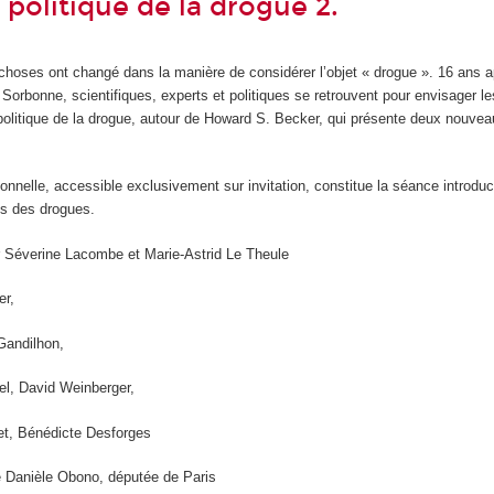
 politique de la drogue 2.
choses ont changé dans la manière de considérer l’objet « drogue ». 16 ans a
 Sorbonne, scientifiques, experts et politiques se retrouvent pour envisager l
politique de la drogue, autour de Howard S. Becker, qui présente deux nouvea
onnelle, accessible exclusivement sur invitation, constitue la séance introduc
es des drogues.
 Séverine Lacombe et Marie-Astrid Le Theule
er,
Gandilhon,
l, David Weinberger,
et, Bénédicte Desforges
de Danièle Obono, députée de Paris