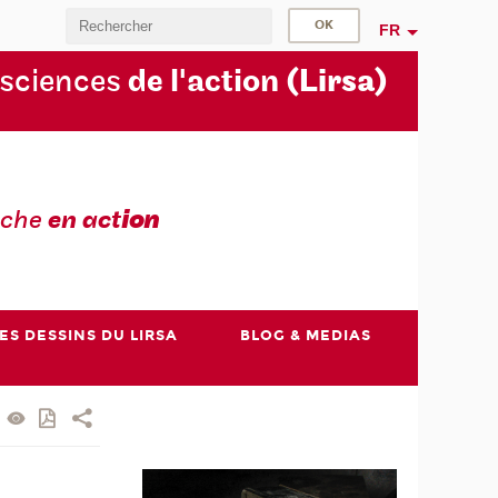
FR
 sciences
de l'action
(Lirsa)
rche
en act
ion
ES DESSINS DU LIRSA
BLOG & MEDIAS