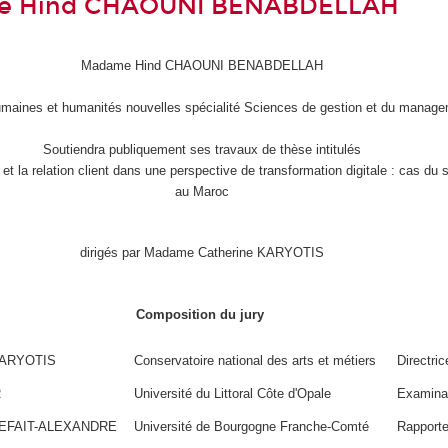
ce Hind CHAOUNI BENABDELLAH
Madame Hind CHAOUNI BENABDELLAH
maines et humanités nouvelles spécialité Sciences de gestion et du manag
Soutiendra publiquement ses travaux de thèse intitulés
lle et la relation client dans une perspective de transformation digitale : cas du
au Maroc
dirigés par Madame Catherine KARYOTIS
Composition du jury
 KARYOTIS
Conservatoire national des arts et métiers
Directri
R
Université du Littoral Côte d'Opale
Examina
 REFAIT-ALEXANDRE
Université de Bourgogne Franche-Comté
Rapport