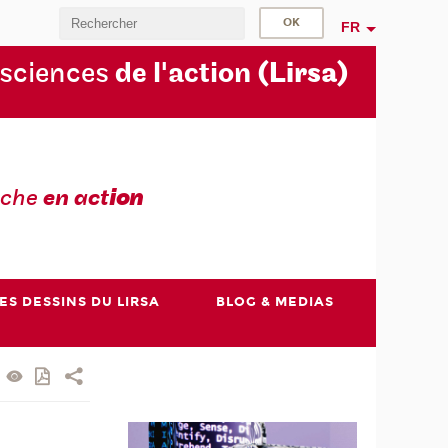
FR
 sciences
de l'action
(Lirsa)
rche
en act
ion
ES DESSINS DU LIRSA
BLOG & MEDIAS