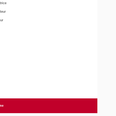
rice
teur
ur
rme