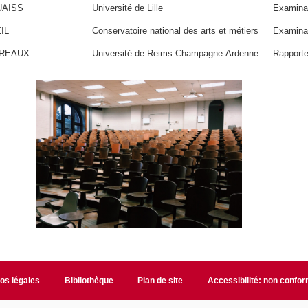
UAISS
Université de Lille
Examinat
EIL
Conservatoire national des arts et métiers
Examina
MEREAUX
Université de Reims Champagne-Ardenne
Rapporte
fos légales
Bibliothèque
Plan de site
Accessibilité: non confo