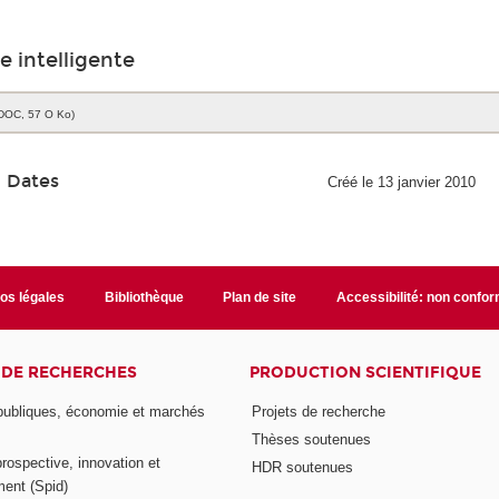
e intelligente
DOC, 57 O Ko)
Dates
Créé le 13 janvier 2010
fos légales
Bibliothèque
Plan de site
Accessibilité: non confo
 DE RECHERCHES
PRODUCTION SCIENTIFIQUE
 publiques, économie et marchés
Projets de recherche
Thèses soutenues
prospective, innovation et
HDR soutenues
ent (Spid)