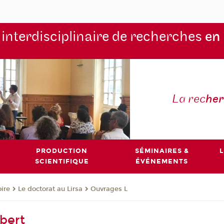
 interdisciplinaire de recherches
en
La rec
he
PRODUCTION
SÉMINAIRES &
L
SCIENTIFIQUE
ÉVÉNEMENTS
oire
Le doctorat au Lirsa
Ouvrages L
bert