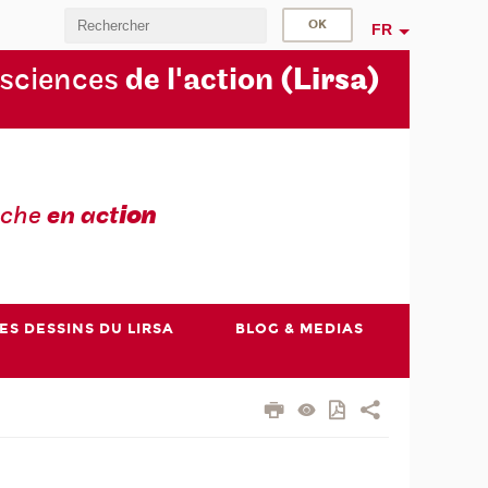
FR
 sciences
de l'action
(Lirsa)
rche
en act
ion
ES DESSINS DU LIRSA
BLOG & MEDIAS