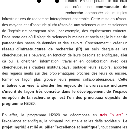
d'euros. En une phrase, le but était
de créer une
communauté de
recherche
composée de multiples
infrastructures de recherche interagissant ensemble. Cette mise en réseau
des moyens est d'habitude plutôt réservée aux sciences dures et sciences
de l'ingénieur.e partageant ainsi, par exemple, des équipements coûteux.
Dans notre cas où il s'agit de sciences humaines et sociales; le but est de
partager des bases de données et des savoirs. Concrètement : créer un
réseau d'infrastructures de recherche (IR)
au sein desquelles les
chercheur.euse.s peuvent, en fonction de leurs besoins scientifiques, aller
çà ou là chercher l'information, travailler en collaboration avec des
chercheur.euse.s d'autres instituts/pays, partager leurs savoirs, apporter
des regards neufs sur des problématiques proches des leurs ou encore,
former de façon plus globale leurs jeunes collaborateur.rice.s.
Cette
initiative qui vise à aborder les enjeux de la croissance inclusive
s'inscrit de façon très concrète dans le développement de l'espace
européen de la recherche qui est l'un des principaux objectifs du
programme H2020.
En effet, le programme H2020 se décompose en
trois "piliers"
:
l'excellence scientifique, la primauté industrielle et les défis sociétaux.
Le
projet Ingrid2 est lié au pilier "excellence scientifique"
, tout comme les