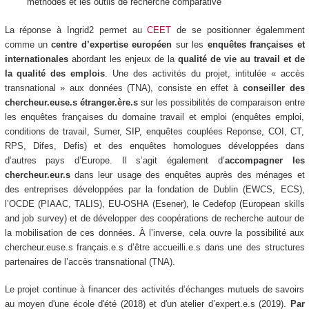
méthodes et les outils de recherche comparative
La réponse à Ingrid2 permet au
CEET
de se positionner égalemment
comme un
centre d’expertise européen
sur les
enquêtes françaises et
internationales
abordant les enjeux de la
qualité de vie au travail et de
la qualité des emplois
. Une des activités du projet, intitulée « accès
transnational » aux données (TNA), consiste en effet à
conseiller des
chercheur.euse.s étranger.ère.s
sur les possibilités de comparaison entre
les enquêtes françaises du domaine travail et emploi (enquêtes emploi,
conditions de travail, Sumer, SIP, enquêtes couplées Reponse, COI, CT,
RPS, Difes, Defis) et des enquêtes homologues développées dans
d’autres pays d’Europe. Il s’agit également d’
accompagner les
chercheur.eur.s
dans leur usage des enquêtes auprès des ménages et
des entreprises développées par la fondation de Dublin (EWCS, ECS),
l’OCDE (PIAAC, TALIS), EU-OSHA (Esener), le Cedefop (European skills
and job survey) et de développer des coopérations de recherche autour de
la mobilisation de ces données. À l’inverse, cela ouvre la possibilité aux
chercheur.euse.s français.e.s d’être accueilli.e.s dans une des structures
partenaires de l’accès transnational (TNA).
Le projet continue à financer des activités d’échanges mutuels de savoirs
au moyen d'une école d'été (2018) et d'un atelier d’expert.e.s (2019).
Par