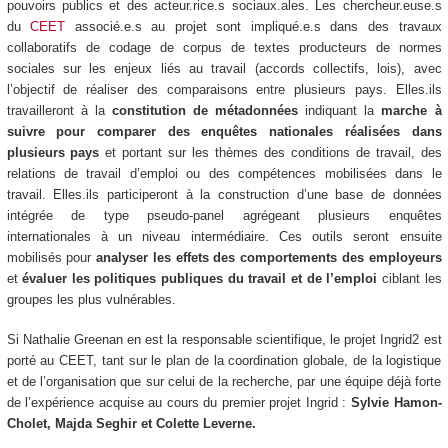
pouvoirs publics et des acteur.rice.s sociaux.ales. Les chercheur.euse.s
du
CEET
associé.e.s au projet sont impliqué.e.s dans des travaux
collaboratifs de codage de corpus de textes producteurs de normes
sociales sur les enjeux liés au travail (accords collectifs, lois), avec
l’objectif de réaliser des comparaisons entre plusieurs pays. Elles.ils
travailleront à la
constitution de métadonnées
indiquant la
marche à
suivre pour comparer des enquêtes nationales réalisées dans
plusieurs pays
et portant sur les thèmes des conditions de travail, des
relations de travail d’emploi ou des compétences mobilisées dans le
travail. Elles.ils participeront à la construction d’une base de données
intégrée de type pseudo-panel agrégeant plusieurs enquêtes
internationales à un niveau intermédiaire. Ces outils seront ensuite
mobilisés pour
analyser les effets des comportements des employeurs
et
évaluer les politiques publiques du travail et de l’emploi
ciblant les
groupes les plus vulnérables.
Si Nathalie Greenan en est la responsable scientifique, le projet Ingrid2 est
porté au CEET, tant sur le plan de la coordination globale, de la logistique
et de l’organisation que sur celui de la recherche, par une équipe déjà forte
de l’expérience acquise au cours du premier projet Ingrid :
Sylvie Hamon-
Cholet, Majda Seghir et Colette Leverne.