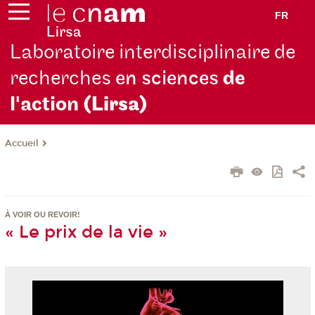
FR
Laboratoire interdisciplinaire de
recherches
en sciences
de
l'action
(Lirsa)
Accueil
À VOIR OU REVOIR!
« Le prix de la vie »