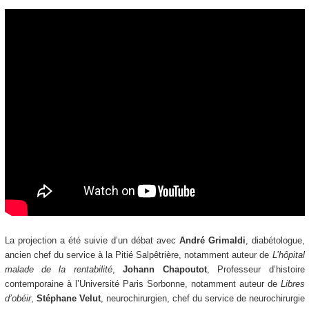
La projection a été suivie d’un débat avec
André Grimaldi
, diabétologue,
ancien chef du service à la Pitié Salpêtrière, notamment auteur de
L’hôpital
malade de la rentabilité
,
Johann Chapoutot
, Professeur d’histoire
contemporaine à l’Université Paris Sorbonne, notamment auteur de
Libres
d’obéir
,
Stéphane Velut
, neurochirurgien, chef du service de neurochirurgie