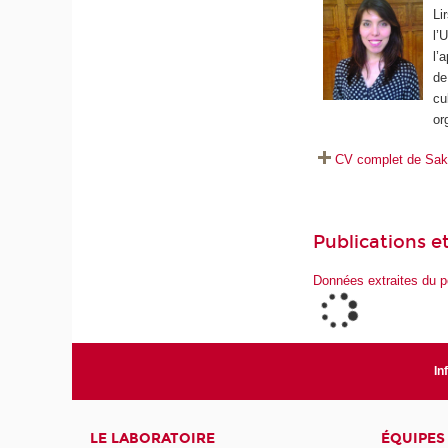
Li
l’
l’
de
cu
or
CV complet de Sa
Publications et
Données extraites du p
In
LE LABORATOIRE
ÉQUIPES