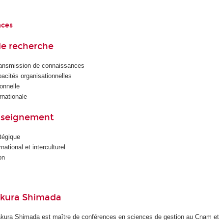
nces
e recherche
ransmission de connaissances
cités organisationnelles
onnelle
rnationale
nseignement
tégique
ational et interculturel
on
akura Shimada
kura Shimada est maître de conférences en sciences de gestion au Cnam e