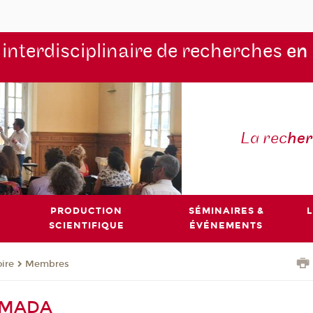
 interdisciplinaire de recherches
en
La rec
he
PRODUCTION
SÉMINAIRES &
L
SCIENTIFIQUE
ÉVÉNEMENTS
oire
Membres
HIMADA