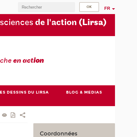
FR
 sciences
de l'action
(Lirsa)
rche
en act
ion
ES DESSINS DU LIRSA
BLOG & MEDIAS
Coordonnées