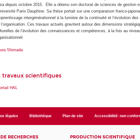
rsa depuis octobre 2015. Elle a obtenu son doctorat de sciences de gestion 
Université Paris Dauphine. Sa thèse portait sur une comparaison franco-japon
apprentissage intergénérationnel à la lumière de la continuité et l’évolution d
 l’organisation. Ces travaux actuels gravitent autour des dimensions stratégiq
lturelles de l’évolution des connaissances et compétences, à la fois au niveau
ganisationnel.
kura Shimada
 travaux scientifiques
ortail HAL
fos légales
Bibliothèque
Plan de site
Accessibilité: non confo
 DE RECHERCHES
PRODUCTION SCIENTIFIQUE