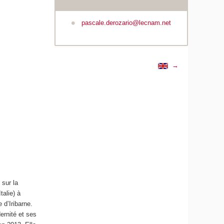
pascale.derozario@lecnam.net
→
 sur la
alie) à
 d’Iribarne.
ernité et ses