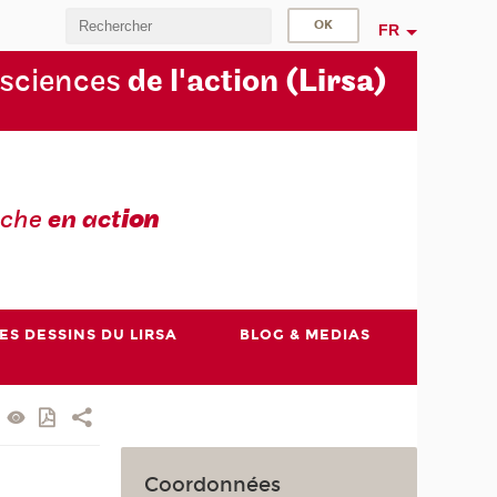
FR
 sciences
de l'action
(Lirsa)
rche
en act
ion
ES DESSINS DU LIRSA
BLOG & MEDIAS
Coordonnées