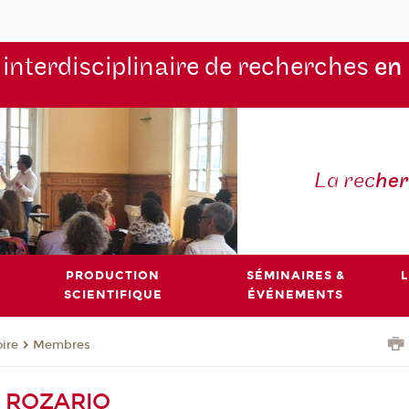
 interdisciplinaire de recherches
en
La rec
he
PRODUCTION
SÉMINAIRES &
L
SCIENTIFIQUE
ÉVÉNEMENTS
oire
Membres
E ROZARIO