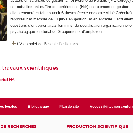
avatars en sciences de gestion à l’Université de Poitiers (IAE-Cerege) 
est actuellement maître de conférences (Hdr) en sciences de gestion. 
elle a encadré et fait soutenir 6 thèses (école doctorale Abbé-Grégoire),
rapporteur et membre de 10 jurys en gestion, et en encadre 3 actuellem
questions d’entreprenariats féminins, de socialisation organisationnelle,
psychologique territorial de Groupements d’employeur.
CV complet de Pascale De Rozario
 travaux scientifiques
ortail HAL
fos légales
Bibliothèque
Plan de site
Accessibilité: non confo
 DE RECHERCHES
PRODUCTION SCIENTIFIQUE