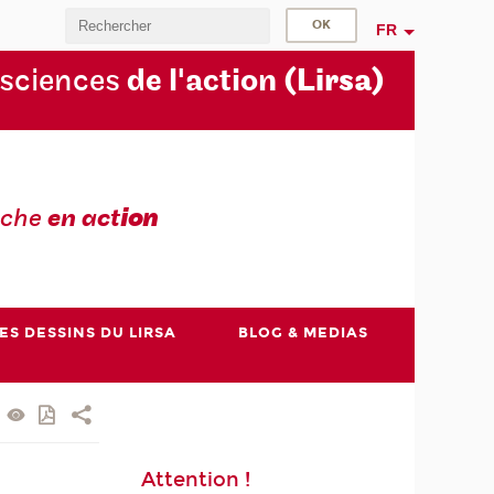
FR
 sciences
de l'action
(Lirsa)
rche
en act
ion
ES DESSINS DU LIRSA
BLOG & MEDIAS
Attention !