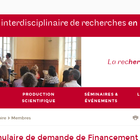
 interdisciplinaire de recherches
en
La rec
he
PRODUCTION
SÉMINAIRES &
L
SCIENTIFIQUE
ÉVÉNEMENTS
oire
Membres
rmulaire de demande de Financement