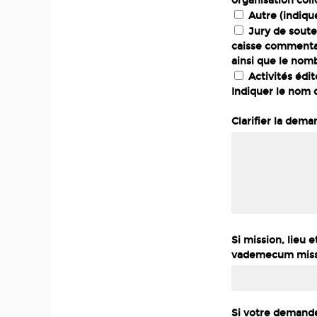
organisation col
Autre (indiqu
Jury de soute
caisse commentai
ainsi que le nom
Activités édit
Indiquer le nom d
Clarifier la dem
Si mission, lieu 
vademecum missi
Si votre demande