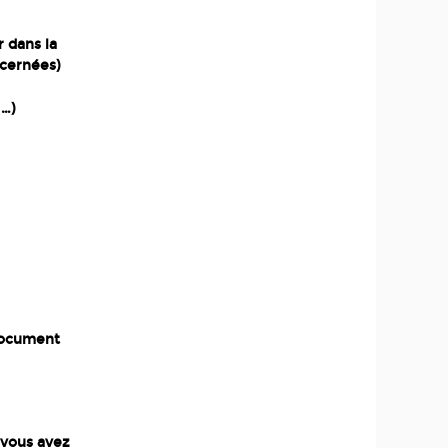
 dans la
ncernées)
 …)
 document
 vous avez