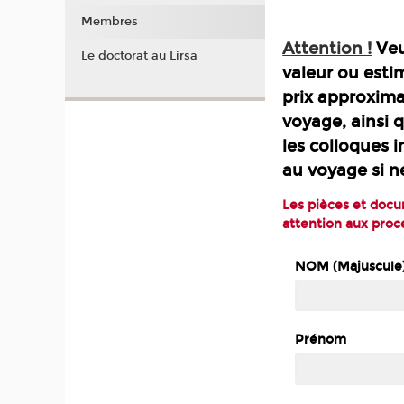
Membres
Attention !
Veu
Le doctorat au Lirsa
valeur ou esti
prix approxima
voyage, ainsi 
les colloques in
au voyage si n
Les pièces et docum
attention aux proc
NOM (Majuscule
Prénom