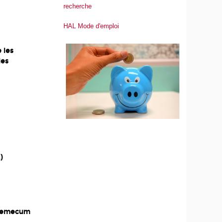
recherche
HAL Mode d'emploi
 les
les
)
vademecum