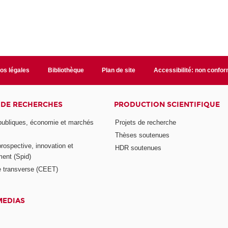
fos légales
Bibliothèque
Plan de site
Accessibilité: non confo
 DE RECHERCHES
PRODUCTION SCIENTIFIQUE
 publiques, économie et marchés
Projets de recherche
Thèses soutenues
prospective, innovation et
HDR soutenues
ent (Spid)
 transverse (CEET)
MEDIAS