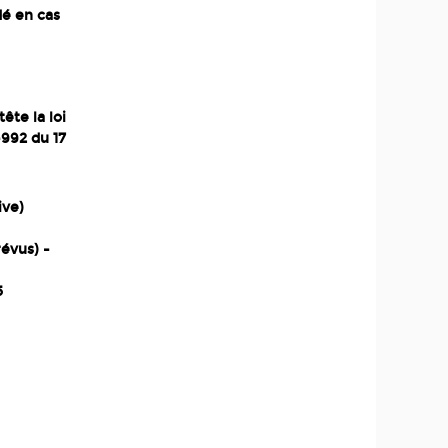
dé en cas
te la loi
-992 du 17
ive)
révus) -
5