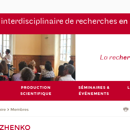
 interdisciplinaire de recherches
en
La rec
he
PRODUCTION
SÉMINAIRES &
L
SCIENTIFIQUE
ÉVÉNEMENTS
oire
Membres
RYZHENKO