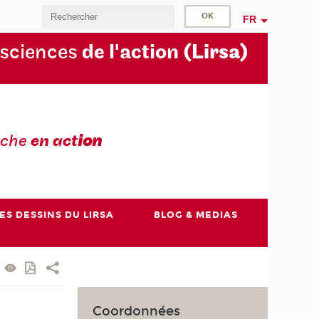
FR
 sciences
de l'action
(Lirsa)
rche
en act
ion
ES DESSINS DU LIRSA
BLOG & MEDIAS
Coordonnées