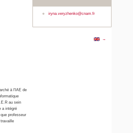
iryna.veryzhenko@cnam.fr
→
rché à l'IAE de
nformatique
T.E.R au sein
e a intégré
 que professeur
travaille