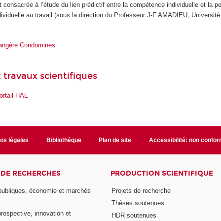
t consacrée à l’étude du lien prédictif entre la compétence individuelle et la 
dividuelle au travail (sous la direction du Professeur J-F AMADIEU, Université
angère Condomines
 travaux scientifiques
ortail HAL
fos légales
Bibliothèque
Plan de site
Accessibilité: non confo
 DE RECHERCHES
PRODUCTION SCIENTIFIQUE
 publiques, économie et marchés
Projets de recherche
Thèses soutenues
prospective, innovation et
HDR soutenues