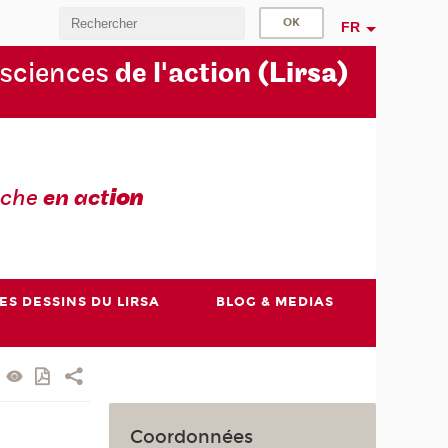
FR
 sciences
de l'action
(Lirsa)
rche
en act
ion
ES DESSINS DU LIRSA
BLOG & MEDIAS
Coordonnées