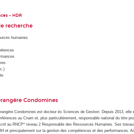
nces - HDR
e recherche
ources humaines
pétences
ormances
ères
c.)
te
érangère Condomines
rangère Condomines est docteur ès Sciences de Gestion. Depuis 2013, elle 
nférences au Cnam et, plus particulièrement, responsable national du titre pr
scrit au RNCP* niveau 2 Responsable des Ressources Humaines. Ses travaux 
H et principalement sur la gestion des compétences et des performances. Ai