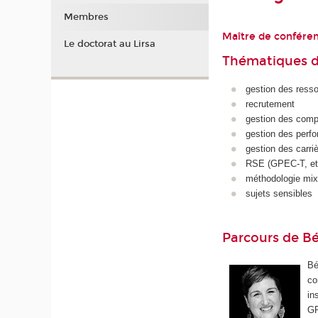
Membres
Maître de confére
Le doctorat au Lirsa
Thématiques d
gestion des ress
recrutement
gestion des com
gestion des perf
gestion des carri
RSE (GPEC-T, et
méthodologie mix
sujets sensibles
Parcours de B
Bé
co
in
GR