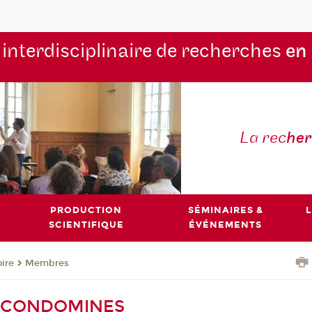
 interdisciplinaire de recherches
en
La rec
he
PRODUCTION
SÉMINAIRES &
L
SCIENTIFIQUE
ÉVÉNEMENTS
oire
Membres
e CONDOMINES