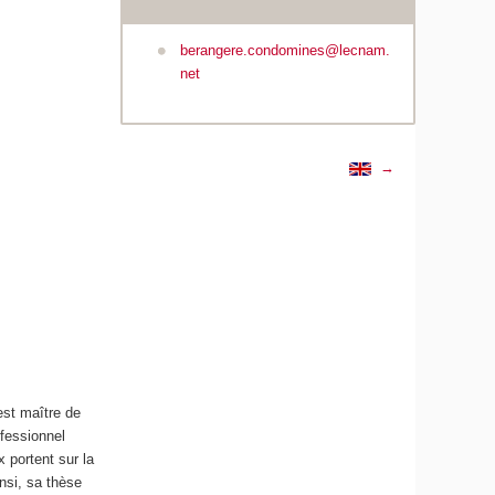
berangere.condomines@lecnam.
net
→
est maître de
ofessionnel
portent sur la
nsi, sa thèse