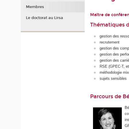
Membres
Maître de confére
Le doctorat au Lirsa
Thématiques d
gestion des ress
recrutement
gestion des com
gestion des perf
gestion des carri
RSE (GPEC-T, et
méthodologie mix
sujets sensibles
Parcours de B
Bé
co
in
GR