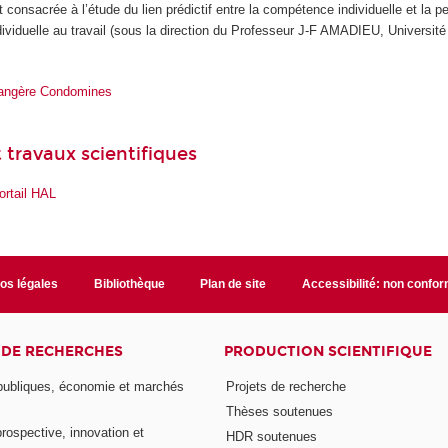
t consacrée à l’étude du lien prédictif entre la compétence individuelle et la 
dividuelle au travail (sous la direction du Professeur J-F AMADIEU, Université
angère Condomines
 travaux scientifiques
ortail HAL
fos légales
Bibliothèque
Plan de site
Accessibilité: non confo
 DE RECHERCHES
PRODUCTION SCIENTIFIQUE
 publiques, économie et marchés
Projets de recherche
Thèses soutenues
prospective, innovation et
HDR soutenues