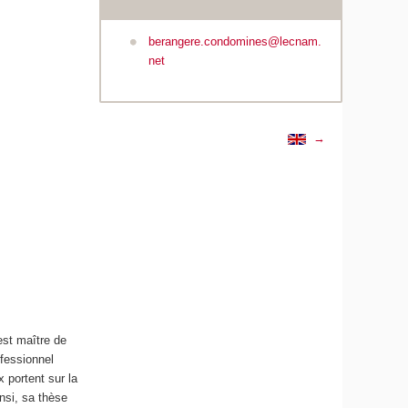
berangere.condomines@lecnam.
net
→
est maître de
ofessionnel
portent sur la
nsi, sa thèse