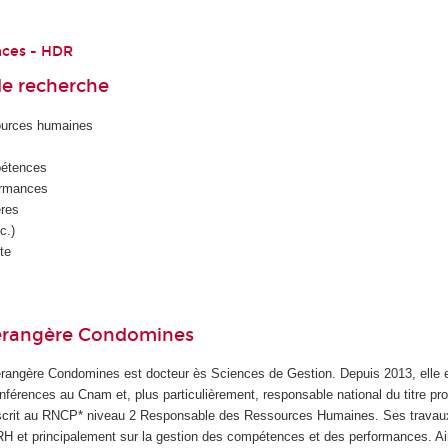
nces - HDR
e recherche
ources humaines
pétences
ormances
ères
c.)
te
érangère Condomines
rangère Condomines est docteur ès Sciences de Gestion. Depuis 2013, elle 
nférences au Cnam et, plus particulièrement, responsable national du titre pr
scrit au RNCP* niveau 2 Responsable des Ressources Humaines. Ses travaux 
H et principalement sur la gestion des compétences et des performances. Ai