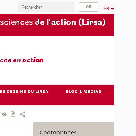
FR
 sciences
de l'action
(Lirsa)
rche
en act
ion
ES DESSINS DU LIRSA
BLOG & MEDIAS
Coordonnées