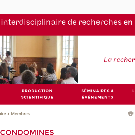
 interdisciplinaire de recherches
en
La rec
he
PRODUCTION
SÉMINAIRES &
L
SCIENTIFIQUE
ÉVÉNEMENTS
oire
Membres
e CONDOMINES