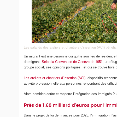
Les salariés des ateliers et chantiers d’insertion (ACI) bénéf
Un migrant est une personne qui quitte son lieu de résidence h
de migrant.
Selon la Convention de Genève de 1951
, un réfu
groupe social, ses opinions politiques ; et qui se trouve hors 
Les ateliers et chantiers d’insertion (ACI)
, dispositifs reconnu
activité professionnelle aux personnes rencontrant des difficu
Alors combien coûte et rapporte l’intégration des immigrés ? le
Près de 1,68 milliard d’euros pour l’immi
Dans le projet de loi de finances pour 2025, l’immigration, l’as