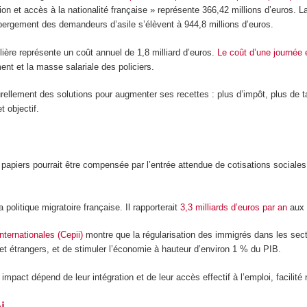
on et accès à la nationalité française » représente 366,42 millions d’euros. L
hébergement des demandeurs d’asile s’élèvent à 944,8 millions d’euros.
gulière représente un coût annuel de 1,8 milliard d’euros.
Le coût d’une journée 
ent et la masse salariale des policiers.
llement des solutions pour augmenter ses recettes : plus d’impôt, plus de t
t objectif.
papiers pourrait être compensée par l’entrée attendue de cotisations sociales 
a politique migratoire française. Il rapporterait
3,3 milliards d’euros par an
aux 
nternationales (Cepii)
montre que la régularisation des immigrés dans les sect
s et étrangers, et de stimuler l’économie à hauteur d’environ 1 % du PIB.
 impact dépend de leur intégration et de leur accès effectif à l’emploi, facilit
i