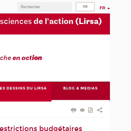
FR
 sciences
de l'action
(Lirsa)
rche
en act
ion
ES DESSINS DU LIRSA
BLOG & MEDIAS
restrictions budgétaires