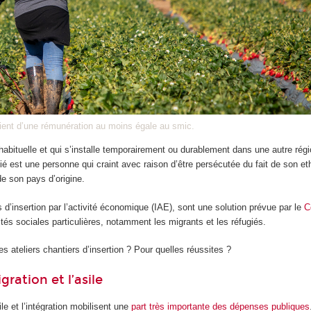
icient d’une rémunération au moins égale au smic.
abituelle et qui s’installe temporairement ou durablement dans une autre régi
gié est une personne qui craint avec raison d’être persécutée du fait de son eth
de son pays d’origine.
s d’insertion par l’activité économique (IAE), sont une solution prévue par le
C
ltés sociales particulières, notamment les migrants et les réfugiés.
s ateliers chantiers d’insertion ? Pour quelles réussites ?
gration et l’asile
ile et l’intégration mobilisent une
part très importante des dépenses publiques