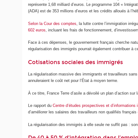
représente 1,68 milliard d’euros. Le programme 104 « Intégrati
(ADA) est de 353 millions d’euros et les crédits alloués à l’
Selon la Cour des comptes
, la lutte contre l’immigration irré
602 euros
, incluant les frais de fonctionnement, d’investissem
Face à ces dépenses, le gouvernement français cherche nature
régularisation des immigrés pourrait également contribuer à ce
Cotisations sociales des immigrés
La régularisation massive des immigrants et travailleurs sans 
annuleraient le coût net pour l’État à moyen terme.
À ce titre, France Terre d’asile a dévoilé un plan d’action sur l
Le rapport du
Centre d’études prospectives et d’informations i
d’améliorer les salaires des travailleurs non qualifiés françai
La régularisation des immigrés à elle seule ne suffit pas : son
De 40 à 50 % d’intégration dans l’emplo