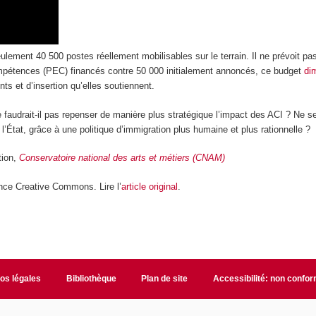
ulement 40 500 postes réellement mobilisables sur le terrain. Il ne prévoit pas
pétences (PEC) financés contre 50 000 initialement annoncés, ce budget
di
ts et d’insertion qu’elles soutiennent.
audrait-il pas repenser de manière plus stratégique l’impact des ACI ? Ne sera
’État, grâce à une politique d’immigration plus humaine et plus rationnelle ?
tion,
Conservatoire national des arts et métiers (CNAM)
nce Creative Commons. Lire l’
article original
.
fos légales
Bibliothèque
Plan de site
Accessibilité: non confo