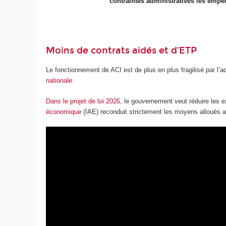
contraintes administratives les empêch
Moins de contrats aidés et d’ETP
Le fonctionnement de ACI est de plus en plus fragilisé par l’
nationale
.
Dans le projet de loi 2026
, le gouvernement veut réduire les e
économique
(IAE) reconduit strictement les moyens alloués a