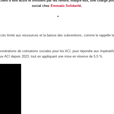
ent d’être actifs et finissent par les rendre, malgré eux, une charge pou
social chez
Emmaüs Solidarité
.
accès limité aux ressources et la baisse des subventions, comme le rappelle l
xonérations de cotisations sociales pour les ACI, pour répondre aux impératif
ux ACI depuis 2023, tout en appliquant une mise en réserve de 5,5 %.