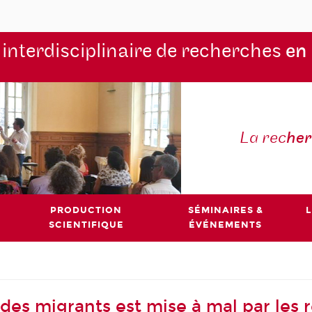
 interdisciplinaire de recherches
en
La rec
he
PRODUCTION
SÉMINAIRES &
L
SCIENTIFIQUE
ÉVÉNEMENTS
 des migrants est mise à mal par les 