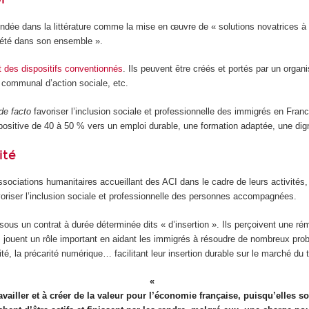
ndée dans la littérature comme la mise en œuvre de « solutions novatrices à
ociété dans son ensemble ».
 des dispositifs conventionnés
. Ils peuvent être créés et portés par un organ
communal d’action sociale, etc.
de facto
favoriser l’inclusion sociale et professionnelle des immigrés en Fran
 positive de 40 à 50 % vers un emploi durable, une formation adaptée, une dig
ité
ociations humanitaires accueillant des ACI dans le cadre de leurs activités, 
avoriser l’inclusion sociale et professionnelle des personnes accompagnées.
sous un contrat à durée déterminée dits « d’insertion ». Ils perçoivent une r
I jouent un rôle important en aidant les immigrés à résoudre de nombreux prob
ité, la précarité numérique… facilitant leur insertion durable sur le marché du t
vailler et à créer de la valeur pour l’économie française, puisqu’elles 